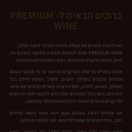
שִׂים
לֵב:
ברוכים הבאים ל- PREMIUM
בְּאֲתָר
WINE
זֶה
מֻפְעֶלֶת
מַעֲרֶכֶת
גאה להציג בפניכם את קטלוג היינות העדכני לשנת 2026 .
נָגִישׁ
INE
W
REMIUM
P
שמה לעצמה למטרה לחשוף בפניכם את
בִּקְלִיק
מיטב היינות מיקבים
איכותיים,
רובם משפחתיים ובוטיקיים
.
הַמְּסַיַּעַת
לִנְגִישׁוּת
אנחנו בוחרים כל אחד מהיקבים והיינות על פי מבחני הטעם
הָאֲתָר.
והניסיון שצברנו במהלך השנים
.
לאורך המסע טיילנו בכל
העולם, טעמנו, למדנו, חקרנו ויצרנו קשרים קרובים עם מיטב
היצרנים
.
כיום בסל המוצרים שלנו ניתן למצוא יינות מרתקים
של יקבים נבחרים מאזורי היין הטובים ביותר באירופה
.
אנו שמחים להציג בפניכם מגוון יינות עשיר בטווח מחירים
רחב, החל ממחירים שווים לכל נפש, ועד למותגי פרמיום
.
אוסף היינות שלנו ייחודי, בלעדי וחלקו נדיר במיוחד, היצע