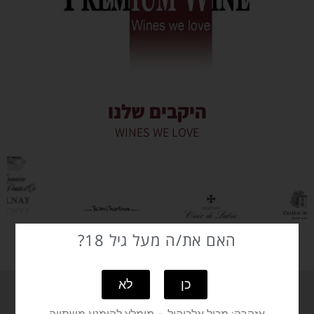
היקבים שלנו
WINES WE LOVE
האם את/ה מעל גיל 18?
כן
לא